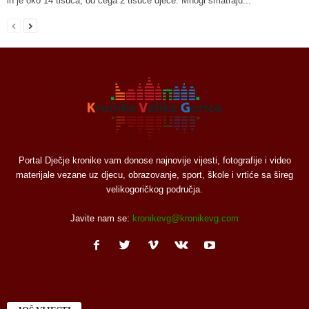
ih je oko 14 tisuća, od čega 2 tisuće djece. Mnogi smatraju...
Portal Dječje kronike vam donose najnovije vijesti, fotografije i video
materijale vezane uz djecu, obrazovanje, sport, škole i vrtiće sa šireg
velikogoričkog područja.
Javite nam se:
kronikevg@kronikevg.com