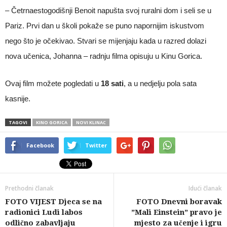
– Četrnaestogodišnji Benoit napušta svoj ruralni dom i seli se u
Pariz. Prvi dan u školi pokaže se puno napornijim iskustvom
nego što je očekivao. Stvari se mijenjaju kada u razred dolazi
nova učenica, Johanna – radnju filma opisuju u Kinu Gorica.
Ovaj film možete pogledati u
18 sati
, a u nedjelju pola sata
kasnije.
TAGOVI
KINO GORICA
NOVI KLINAC
Facebook
Twitter
Prethodni članak
Idući članak
FOTO VIJEST Djeca se na
FOTO Dnevni boravak
radionici Ludi labos
”Mali Einstein” pravo je
odlično zabavljaju
mjesto za učenje i igru