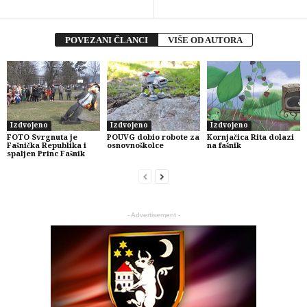
POVEZANI ČLANCI
VIŠE OD AUTORA
Izdvojeno
Izdvojeno
Izdvojeno
FOTO Svrgnuta je
POUVG dobio robote za
Kornjačica Rita dolazi
Fašnička Republika i
osnovnoškolce
na fašnik
spaljen Princ Fašnik
- Advertisement -