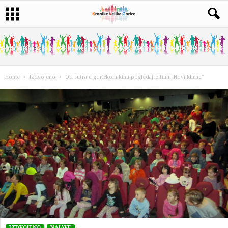
Home
Izdvojeno
Od sutra u goričkom kinu pogledajte film “Novi klinac”
IZDVOJENO
NAJAVE