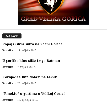
NAJAVE
Popaj i Oliva sutra na Sceni Gorica
-
Kronike
11. veljače 2017.
U goričko kino stiže Lego Batman
-
Kronike
7. veljače 2017.
Kornjačica Rita dolazi na fašnik
-
Kronike
26. veljače 2017.
“Pinokio” u gostima u Velikoj Gorici
-
Kronike
18. siječnja 2017.