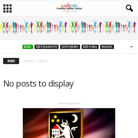
BEBE
DJEČJI RADOVI
IZDVOJENO
KULTURA
NAJAVE
BEBE
Home
Bebe
No posts to display
- Advertisement -