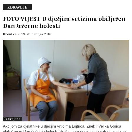
ZDRAVLJE
FOTO VIJEST U dječjim vrtićima obilježen
Dan šećerne bolesti
-
Kronike
19. studenoga 2016.
Izdvojeno
Akcijom za djelatnike u dječjim vrtićima Lojtrica, Žirek i Velika Gorica
obilježen je Dan šećerne bolesti. Vrtićima su donirani aparati i trakice za