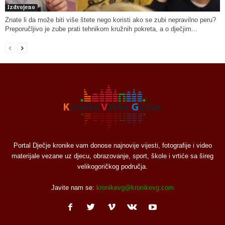
Izdvojeno
Znate li da može biti više štete nego koristi ako se zubi nepravilno peru?
Preporučljivo je zube prati tehnikom kružnih pokreta, a o dječjim...
Portal Dječje kronike vam donose najnovije vijesti, fotografije i video
materijale vezane uz djecu, obrazovanje, sport, škole i vrtiće sa šireg
velikogoričkog područja.
Javite nam se:
kronikevg@kronikevg.com