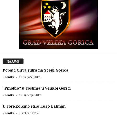
NAJAVE
Popaj i Oliva sutra na Sceni Gorica
-
Kronike
11. veljače 2017.
“Pinokio” u gostima u Velikoj Gorici
-
Kronike
18. siječnja 2017.
U goričko kino stiže Lego Batman
-
Kronike
7. veljače 2017.