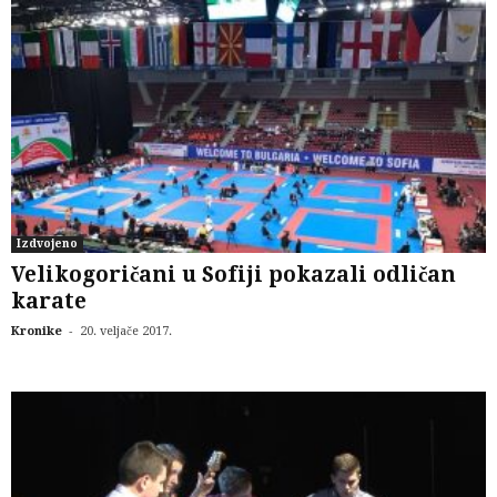
Izdvojeno
Velikogoričani u Sofiji pokazali odličan
karate
-
Kronike
20. veljače 2017.