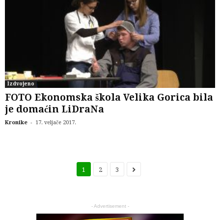
Izdvojeno
FOTO Ekonomska škola Velika Gorica bila
je domaćin LiDraNa
-
Kronike
17. veljače 2017.
1
2
3
- Advertisement -