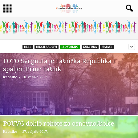
BEBE
DJEČJI RADOVI
IZDVOJENO
KULTURA
NAJAVE
FOTO Svrgnuta je Fašnička Republika i
spaljen Princ Fašnik
-
Kronike
28. veljače 2017.
POUVG dobio robote za osnovnoškolce
-
Kronike
27. veljače 2017.