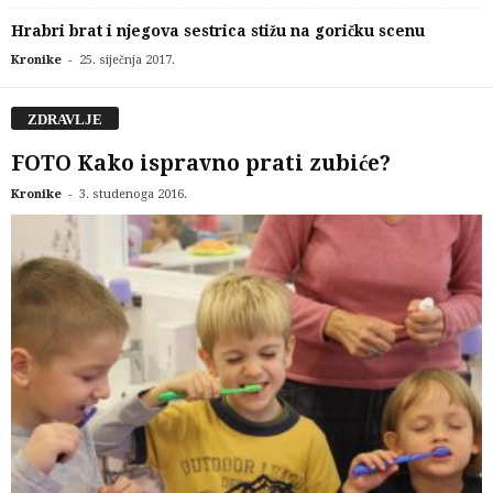
Hrabri brat i njegova sestrica stižu na goričku scenu
-
Kronike
25. siječnja 2017.
ZDRAVLJE
FOTO Kako ispravno prati zubiće?
-
Kronike
3. studenoga 2016.