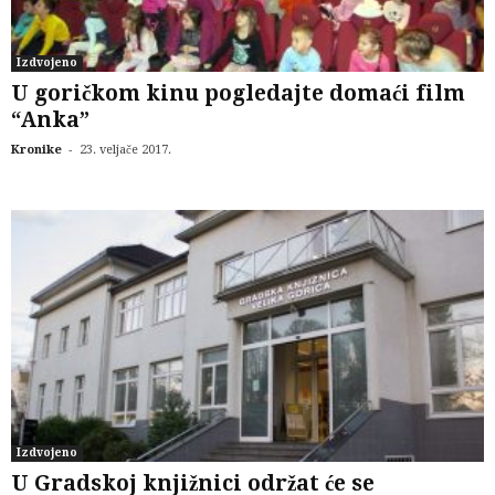
Izdvojeno
U goričkom kinu pogledajte domaći film
“Anka”
-
Kronike
23. veljače 2017.
Izdvojeno
U Gradskoj knjižnici održat će se