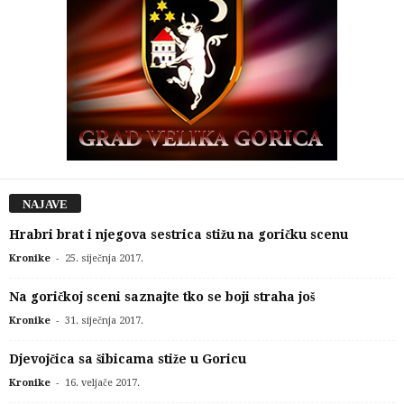
NAJAVE
Hrabri brat i njegova sestrica stižu na goričku scenu
-
Kronike
25. siječnja 2017.
Na goričkoj sceni saznajte tko se boji straha još
-
Kronike
31. siječnja 2017.
Djevojčica sa šibicama stiže u Goricu
-
Kronike
16. veljače 2017.