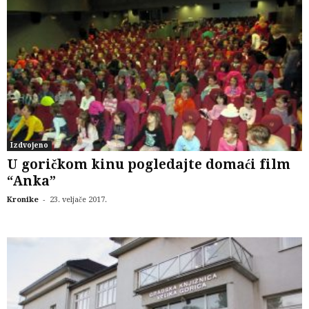
Izdvojeno
U goričkom kinu pogledajte domaći film
“Anka”
-
Kronike
23. veljače 2017.