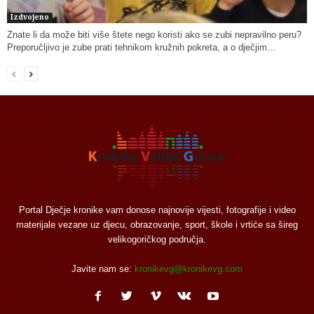
Izdvojeno
Znate li da može biti više štete nego koristi ako se zubi nepravilno peru?
Preporučljivo je zube prati tehnikom kružnih pokreta, a o dječjim...
Portal Dječje kronike vam donose najnovije vijesti, fotografije i video
materijale vezane uz djecu, obrazovanje, sport, škole i vrtiće sa šireg
velikogoričkog područja.
Javite nam se:
kronikevg@kronikevg.com