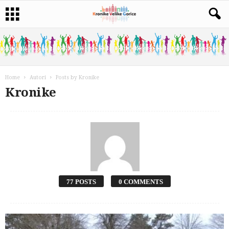
Home
Autori
Posts by Kronike
Kronike
77 POSTS
0 COMMENTS