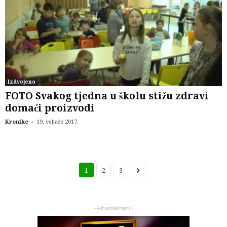
Izdvojeno
FOTO Svakog tjedna u školu stižu zdravi
domaći proizvodi
-
Kronike
19. veljače 2017.
1
2
3
- Advertisement -