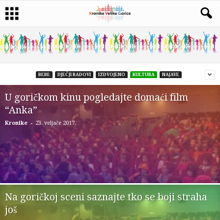
BEBE
DJEČJI RADOVI
IZDVOJENO
KULTURA
NAJAVE
U goričkom kinu pogledajte domaći film
“Anka”
-
Kronike
23. veljače 2017.
Na goričkoj sceni saznajte tko se boji straha
još