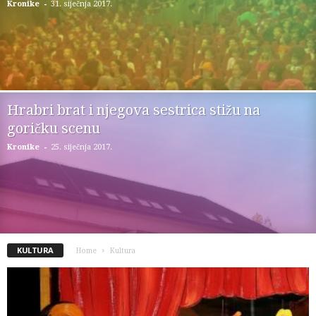
-
Kronike
31. siječnja 2017.
Hrabri brat i njegova sestrica stižu na
goričku scenu
-
Kronike
25. siječnja 2017.
KULTURA
Home
Kultura