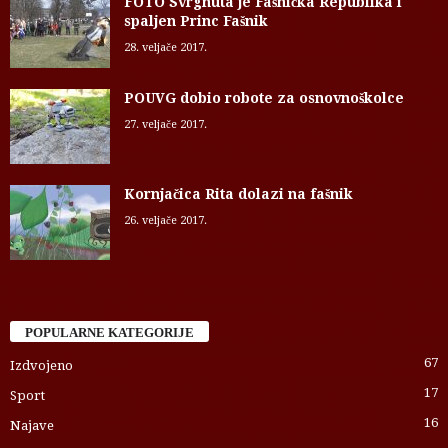
FOTO Svrgnuta je Fašnička Republika i
spaljen Princ Fašnik
28. veljače 2017.
POUVG dobio robote za osnovnoškolce
27. veljače 2017.
Kornjačica Rita dolazi na fašnik
26. veljače 2017.
POPULARNE KATEGORIJE
67
Izdvojeno
17
Sport
16
Najave