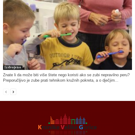
Izdvojeno
Znate li da može biti više štete nego koristi ako se zubi nepravilno peru?
Preporučljivo je zube prati tehnikom kružnih pokreta, a o dječjim...