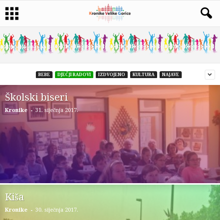
BEBE
DJEČJI RADOVI
IZDVOJENO
KULTURA
NAJAVE
Školski biseri
-
Kronike
31. siječnja 2017.
Kiša
-
Kronike
30. siječnja 2017.