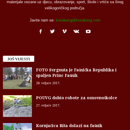
materijale vezane uz djecu, obrazovanje, sport, škole i vrtiće sa šireg
velikogoričkog područja.
Javite nam se:
kronikevg@kronikevg.com
JOŠ VIJESTI
FOTO Svrgnuta je Fašnička Republika i
spaljen Princ Fašnik
28. veljače 2017.
POUVG dobio robote za osnovnoškolce
27. veljače 2017.
Kornjačica Rita dolazi na fašnik