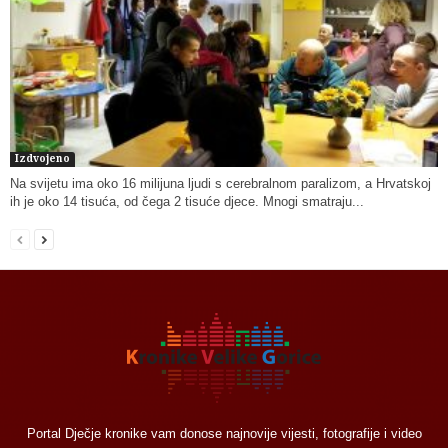
Izdvojeno
Na svijetu ima oko 16 milijuna ljudi s cerebralnom paralizom, a Hrvatskoj
ih je oko 14 tisuća, od čega 2 tisuće djece. Mnogi smatraju...
Portal Dječje kronike vam donose najnovije vijesti, fotografije i video