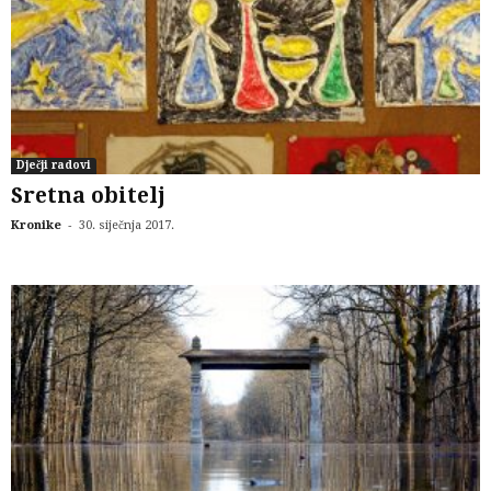
Dječji radovi
Sretna obitelj
-
Kronike
30. siječnja 2017.