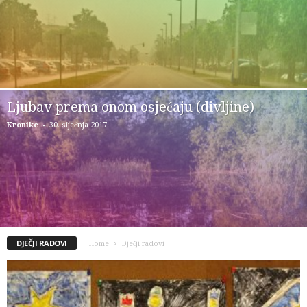
Ljubav prema onom osjećaju (divljine)
-
Kronike
30. siječnja 2017.
DJEČJI RADOVI
Home
Dječji radovi