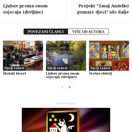
Ljubav prema onom
Projekt ”Zmaj Anđelko
osjećaju (divljine)
pomaže djeci” ide dalje
POVEZANI ČLANCI
VIŠE OD AUTORA
Dječji radovi
Dječji radovi
Dječji radovi
Školski biseri
Ljubav prema onom
Sretna obitelj
osjećaju (divljine)
- Advertisement -