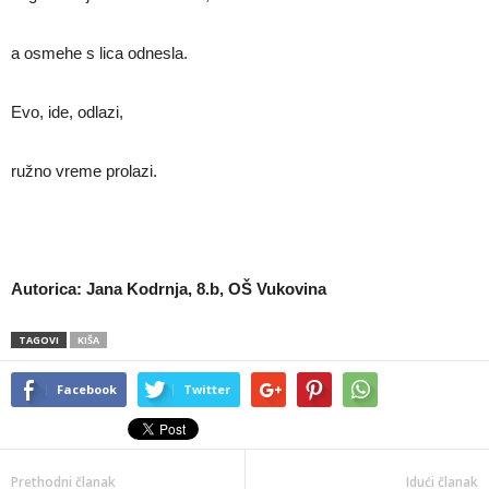
a osmehe s lica odnesla.
Evo, ide, odlazi,
ružno vreme prolazi.
Autorica: Jana Kodrnja, 8.b, OŠ Vukovina
TAGOVI
KIŠA
Facebook
Twitter
Prethodni članak
Idući članak