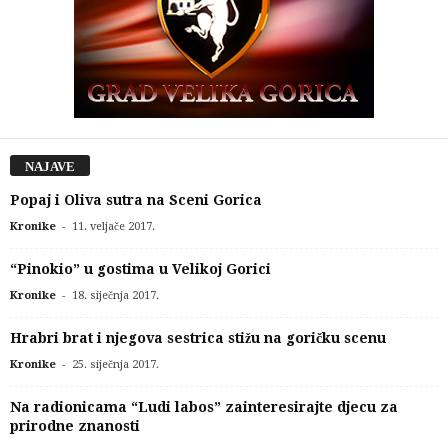
NAJAVE
Popaj i Oliva sutra na Sceni Gorica
-
Kronike
11. veljače 2017.
“Pinokio” u gostima u Velikoj Gorici
-
Kronike
18. siječnja 2017.
Hrabri brat i njegova sestrica stižu na goričku scenu
-
Kronike
25. siječnja 2017.
Na radionicama “Ludi labos” zainteresirajte djecu za
prirodne znanosti