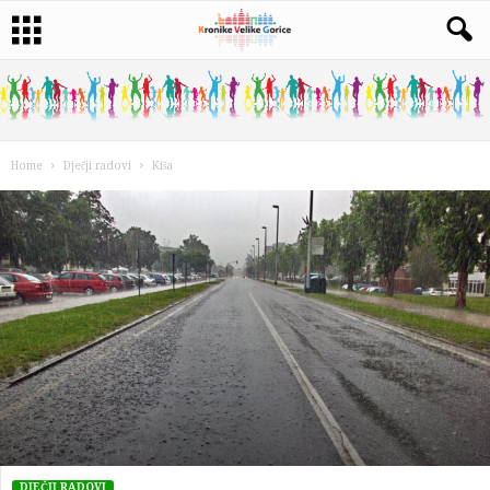
Home
Dječji radovi
Kiša
DJEČJI RADOVI