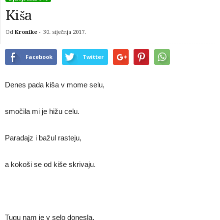
Kiša
Od
Kronike
-
30. siječnja 2017.
Facebook
Twitter
Denes pada kiša v mome selu,
smočila mi je hižu celu.
Paradajz i bažul rasteju,
a kokoši se od kiše skrivaju.
Tugu nam je v selo donesla,