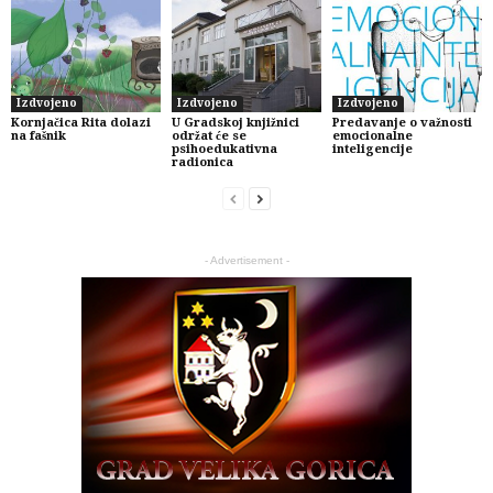
Izdvojeno
Izdvojeno
Izdvojeno
Kornjačica Rita dolazi
U Gradskoj knjižnici
Predavanje o važnosti
na fašnik
održat će se
emocionalne
psihoedukativna
inteligencije
radionica
- Advertisement -