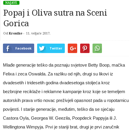
NAJAVE
Popaj i Oliva sutra na Sceni
Gorica
Od
Kronike
-
11. veljače 2017.
Facebook
Twitter
Mlađe generacije teško da poznaju svjetove Betty Boop, mačka
Felixa i zeca Oswalda. Za razliku od njih, drugi su likovi iz
dvadesetih i tridesetih godina dvadesetoga stoljeća kroz
bezbrojne reciklaže i reklamne kampanje kroz koje se temeljem
autorskih prava vrtio novac preživjeli opasnost pada u ropotarnicu
povijesti. I starije generacije, međutim, teško da se sjećaju
Castora Oyla, Georgea W. Geezila, Poopdeck Pappyja ili J.
Wellingtona Wimpyja. Prvi je stariji brat, drugi je prvi zaručnik