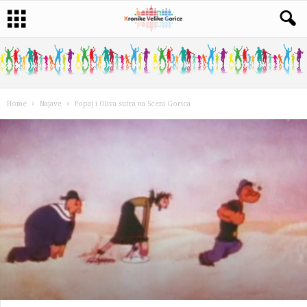
Home
Najave
Popaj i Oliva sutra na Sceni Gorica