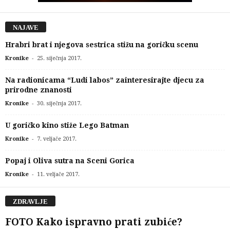
NAJAVE
Hrabri brat i njegova sestrica stižu na goričku scenu
-
Kronike
25. siječnja 2017.
Na radionicama “Ludi labos” zainteresirajte djecu za
prirodne znanosti
-
Kronike
30. siječnja 2017.
U goričko kino stiže Lego Batman
-
Kronike
7. veljače 2017.
Popaj i Oliva sutra na Sceni Gorica
-
Kronike
11. veljače 2017.
ZDRAVLJE
FOTO Kako ispravno prati zubiće?