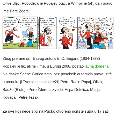
Olive Uljić. Poopdeck je Popajev otac, a Wimpy je (ah, da!) pravo
ime Pere Ždere.
Zbog prerane smrti svog autora E. C. Segara (1894-1938)
Popajev je lik, ali ne i ime, u Europi 2008. postao
javna domena
.
Na daske Scene Gorica zato, bez posebnih autorskih prava, stižu
u produkciji Tvornice lutaka i režiji Petre Radin Popaj, Oliva,
Badžo (Bluto) i Pero Ždero u izvedbi Filipa Detelića, Marija
Kovača i Petre Težak.
Za sve koji neće stići na Pučko otvoreno učilište sutra u 17 sati