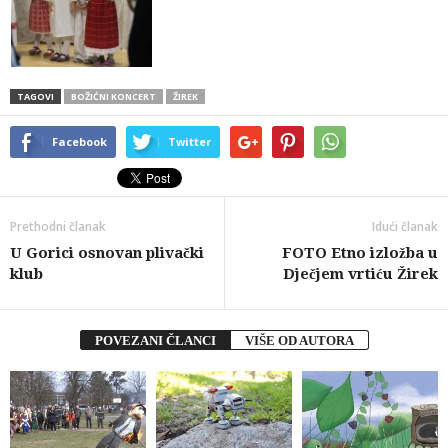
TAGOVI
BOŽIĆNI KONCERT
ŽIREK
Facebook
Twitter
Prethodni članak
Idući članak
U Gorici osnovan plivački
FOTO Etno izložba u
klub
Dječjem vrtiću Žirek
POVEZANI ČLANCI
VIŠE OD AUTORA