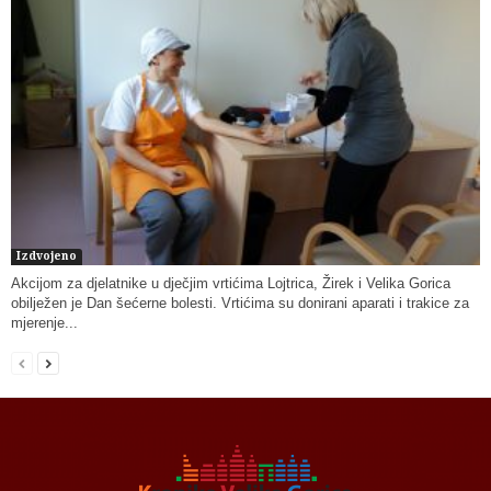
Izdvojeno
Akcijom za djelatnike u dječjim vrtićima Lojtrica, Žirek i Velika Gorica
obilježen je Dan šećerne bolesti. Vrtićima su donirani aparati i trakice za
mjerenje...