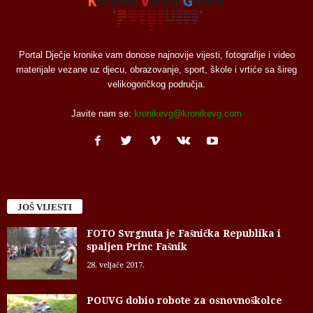
Portal Dječje kronike vam donose najnovije vijesti, fotografije i video
materijale vezane uz djecu, obrazovanje, sport, škole i vrtiće sa šireg
velikogoričkog područja.
Javite nam se:
kronikevg@kronikevg.com
JOŠ VIJESTI
FOTO Svrgnuta je Fašnička Republika i
spaljen Princ Fašnik
28. veljače 2017.
POUVG dobio robote za osnovnoškolce