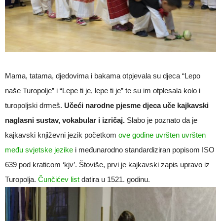
Mama, tatama, djedovima i bakama otpjevala su djeca “Lepo
naše Turopolje” i “Lepe ti je, lepe ti je” te su im otplesala kolo i
turopoljski drmeš.
Učeći narodne pjesme djeca uče kajkavski
naglasni sustav, vokabular i izričaj.
Slabo je poznato da je
kajkavski književni jezik početkom
ove godine uvršten uvršten
među svjetske jezike
i međunarodno standardiziran popisom ISO
639 pod kraticom ‘kjv’. Štoviše, prvi je kajkavski zapis upravo iz
Turopolja.
Čunčićev list
datira u 1521. godinu.