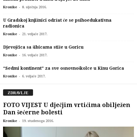
-
Kronike
8. siječnja 2016.
U Gradskoj knjižnici održat će se psihoedukativna
radionica
-
Kronike
21. veljače 2017.
Djevojčica sa šibicama stiže u Goricu
-
Kronike
16. veljače 2017.
“Sedmi kontinent” za sve osnovnoškolce u Kinu Gorica
-
Kronike
6. veljače 2017.
ZDRAVLJE
FOTO VIJEST U dječjim vrtićima obilježen
Dan šećerne bolesti
-
Kronike
19. studenoga 2016.