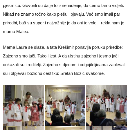
pjesmicu. Govorili su da je to iznenađenje, da ćemo tamo vidjeti.
Nikad ne znamo točno kako plešu i pjevaju. Već smo imali par
priredbi, baš su super i najvažnije je da oni to vole – rekla nam je
mama Matea.
Mama Laura se slaže, a tata Krešimir ponavlja poruku priredbe:
Zajedno smo jači. Tako i jest. A da uistinu zajedno i jesmo jači,
dokazali su i roditelji. Zajedno s djecom i odgojiteljicama zaplesali
su i otpjevali božićnu čestitku: Sretan Božić svakome.