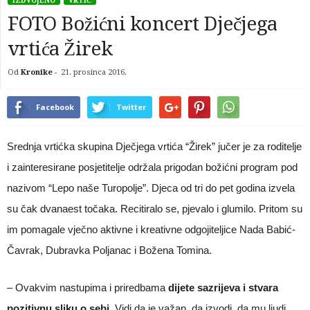
IZDVOJENO
VRTIĆ
FOTO Božićni koncert Dječjega
vrtića Žirek
Od
Kronike
-
21. prosinca 2016.
Facebook
Twitter
Srednja vrtićka skupina Dječjega vrtića “Žirek” jučer je za roditelje
i zainteresirane posjetitelje održala prigodan božićni program pod
nazivom “Lepo naše Turopolje”. Djeca od tri do pet godina izvela
su čak dvanaest točaka. Recitiralo se, pjevalo i glumilo. Pritom su
im pomagale vječno aktivne i kreativne odgojiteljice Nada Babić-
Čavrak, Dubravka Poljanac i Božena Tomina.
– Ovakvim nastupima i priredbama
dijete sazrijeva i stvara
pozitivnu sliku o sebi
. Vidi da je važan, da izvodi, da mu ljudi