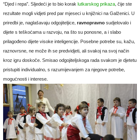
“Djed i repa”. Sljedeći je to bio korak
lutkarskog prikaza
, čije ste
rezultate mogli vidjeti pred par mjeseci u knjižnici na Galženici. U
priredbi je, naglašavaju odgojiteljice,
ravnopravno
sudjelovalo i
dijete s teškoćama u razvoju, na što su ponosne, a i slabo
prilagođeno dijete visoke inteligencije. Posebne potrebe su, kažu,
raznovrsne, ne može ih se predvidjeti, ali svakoj na svoj način
kroz igru doskoče. Smisao odgojiteljskoga rada svakom je djetetu
pristupiti individualno, s razumijevanjem za njegove potrebe,
mogućnosti i interese.