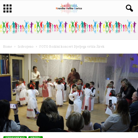
Home
Izdvojeno
FOTO Božićni koncert Dječjega vrtića Žirek