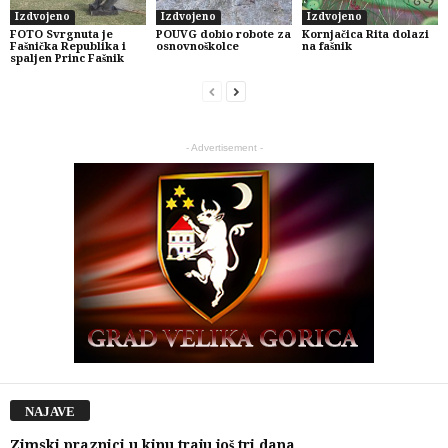
Izdvojeno
Izdvojeno
Izdvojeno
FOTO Svrgnuta je
POUVG dobio robote za
Kornjačica Rita dolazi
Fašnička Republika i
osnovnoškolce
na fašnik
spaljen Princ Fašnik
- Advertisement -
NAJAVE
Zimski praznici u kinu traju još tri dana