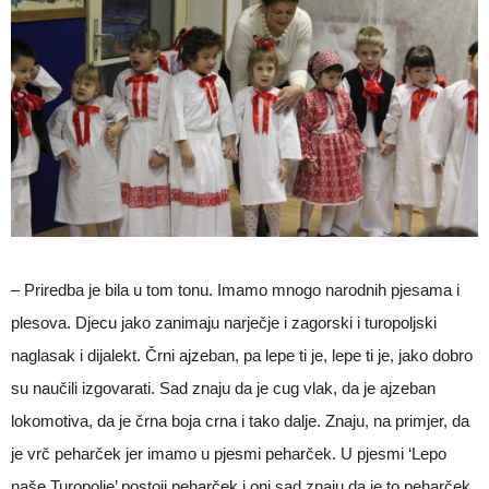
– Priredba je bila u tom tonu. Imamo mnogo narodnih pjesama i
plesova. Djecu jako zanimaju narječje i zagorski i turopoljski
naglasak i dijalekt. Črni ajzeban, pa lepe ti je, lepe ti je, jako dobro
su naučili izgovarati. Sad znaju da je cug vlak, da je ajzeban
lokomotiva, da je črna boja crna i tako dalje. Znaju, na primjer, da
je vrč peharček jer imamo u pjesmi peharček. U pjesmi ‘Lepo
naše Turopolje’ postoji peharček i oni sad znaju da je to peharček.