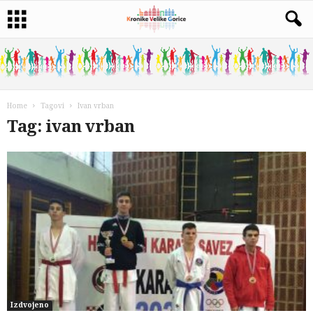
Home
Tagovi
Ivan vrban
Tag: ivan vrban
Izdvojeno