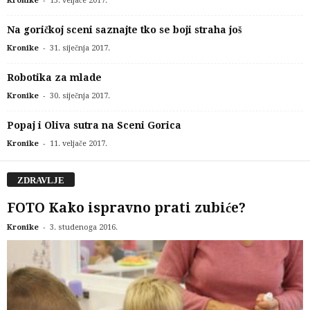
Kronike
15. veljače 2017.
Na goričkoj sceni saznajte tko se boji straha još
-
Kronike
31. siječnja 2017.
Robotika za mlade
-
Kronike
30. siječnja 2017.
Popaj i Oliva sutra na Sceni Gorica
-
Kronike
11. veljače 2017.
ZDRAVLJE
FOTO Kako ispravno prati zubiće?
-
Kronike
3. studenoga 2016.