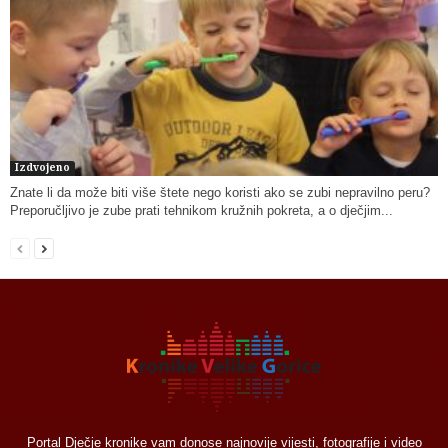
Izdvojeno
Znate li da može biti više štete nego koristi ako se zubi nepravilno peru?
Preporučljivo je zube prati tehnikom kružnih pokreta, a o dječjim...
Portal Dječje kronike vam donose najnovije vijesti, fotografije i video