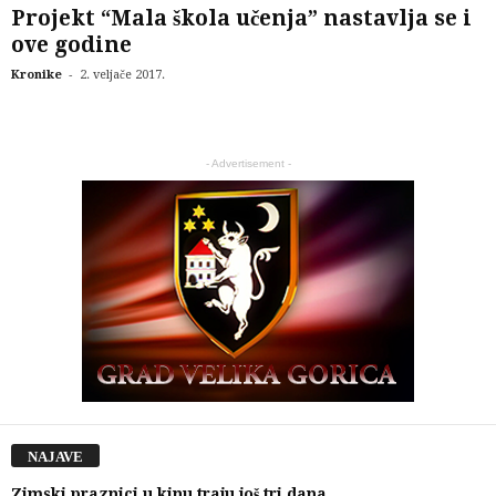
Projekt “Mala škola učenja” nastavlja se i
ove godine
-
Kronike
2. veljače 2017.
- Advertisement -
NAJAVE
Zimski praznici u kinu traju još tri dana