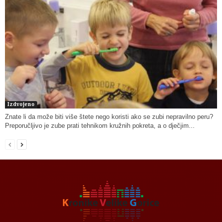
Izdvojeno
Znate li da može biti više štete nego koristi ako se zubi nepravilno peru?
Preporučljivo je zube prati tehnikom kružnih pokreta, a o dječjim...