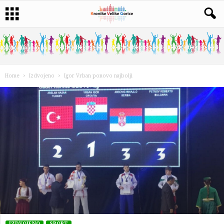
Home
Izdvojeno
Igor Vrban ponovo najbolji
IZDVOJENO
SPORT