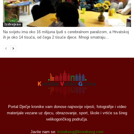
Izdvojeno
Na svijetu ima oko 16 milijuna ljudi s cerebralnom paralizom, a Hrvatskoj
ih je oko 14 tisuća, od čega 2 tisuće djece. Mnogi smatraju...
Portal Dječje kronike vam donose najnovije vijesti, fotografije i video
materijale vezane uz djecu, obrazovanje, sport, škole i vrtiće sa šireg
velikogoričkog područja.
Javite nam se:
kronikevg@kronikevg.com