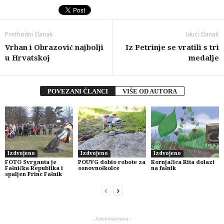
Prethodni članak
Idući članak
Vrban i Obrazović najbolji
Iz Petrinje se vratili s tri
u Hrvatskoj
medalje
POVEZANI ČLANCI
VIŠE OD AUTORA
Izdvojeno
Izdvojeno
Izdvojeno
FOTO Svrgnuta je
POUVG dobio robote za
Kornjačica Rita dolazi
Fašnička Republika i
osnovnoškolce
na fašnik
spaljen Princ Fašnik
- Advertisement -