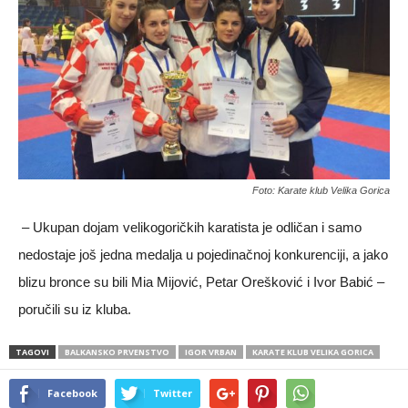
Foto: Karate klub Velika Gorica
– Ukupan dojam velikogoričkih karatista je odličan i samo
nedostaje još jedna medalja u pojedinačnoj konkurenciji, a jako
blizu bronce su bili Mia Mijović, Petar Orešković i Ivor Babić –
poručili su iz kluba.
TAGOVI
BALKANSKO PRVENSTVO
IGOR VRBAN
KARATE KLUB VELIKA GORICA
Facebook
Twitter