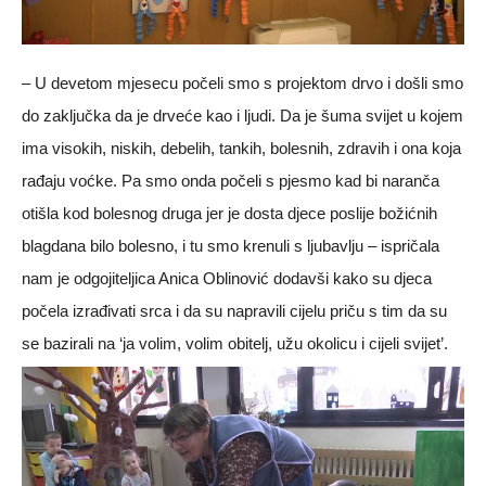
– U devetom mjesecu počeli smo s projektom drvo i došli smo
do zaključka da je drveće kao i ljudi. Da je šuma svijet u kojem
ima visokih, niskih, debelih, tankih, bolesnih, zdravih i ona koja
rađaju voćke. Pa smo onda počeli s pjesmo kad bi naranča
otišla kod bolesnog druga jer je dosta djece poslije božićnih
blagdana bilo bolesno, i tu smo krenuli s ljubavlju – ispričala
nam je odgojiteljica Anica Oblinović dodavši kako su djeca
počela izrađivati srca i da su napravili cijelu priču s tim da su
se bazirali na ‘ja volim, volim obitelj, užu okolicu i cijeli svijet’.