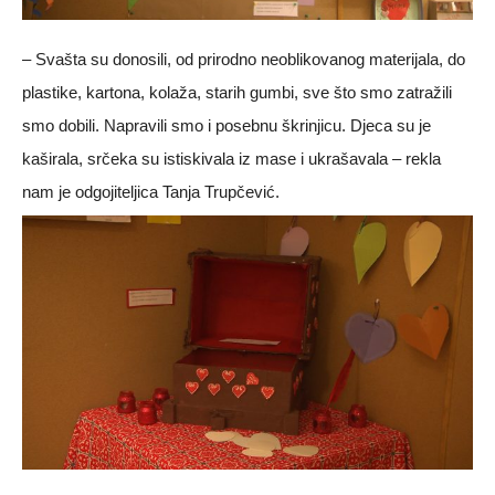
– Svašta su donosili, od prirodno neoblikovanog materijala, do
plastike, kartona, kolaža, starih gumbi, sve što smo zatražili
smo dobili. Napravili smo i posebnu škrinjicu. Djeca su je
kaširala, srčeka su istiskivala iz mase i ukrašavala – rekla
nam je odgojiteljica Tanja Trupčević.