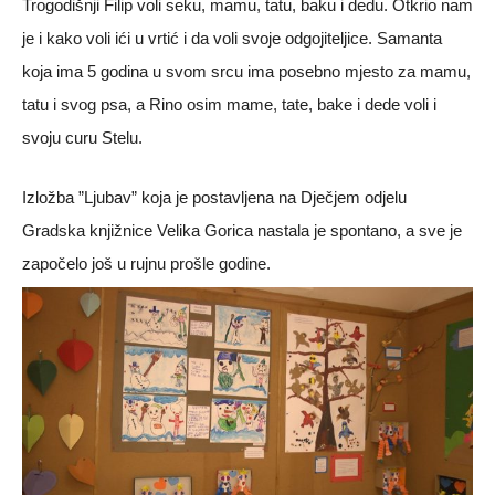
Trogodišnji Filip voli seku, mamu, tatu, baku i dedu. Otkrio nam
je i kako voli ići u vrtić i da voli svoje odgojiteljice. Samanta
koja ima 5 godina u svom srcu ima posebno mjesto za mamu,
tatu i svog psa, a Rino osim mame, tate, bake i dede voli i
svoju curu Stelu.
Izložba ”Ljubav” koja je postavljena na Dječjem odjelu
Gradska knjižnice Velika Gorica nastala je spontano, a sve je
započelo još u rujnu prošle godine.