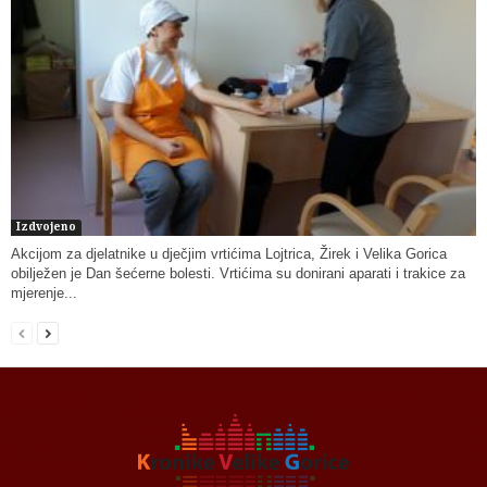
Izdvojeno
Akcijom za djelatnike u dječjim vrtićima Lojtrica, Žirek i Velika Gorica
obilježen je Dan šećerne bolesti. Vrtićima su donirani aparati i trakice za
mjerenje...