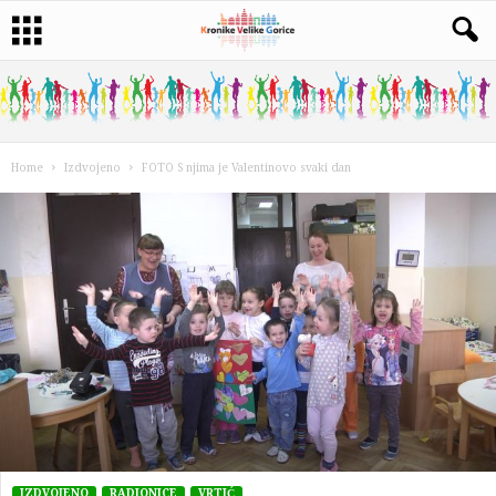
Home
Izdvojeno
FOTO S njima je Valentinovo svaki dan
IZDVOJENO
RADIONICE
VRTIĆ