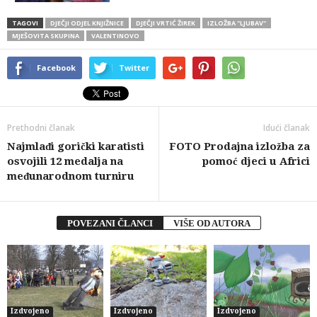
TAGOVI
DJEČJI ODJEL KNJIŽNICE
DJEČJI VRTIĆ ŽIREK
IZLOŽBA "LJUBAV"
MJEŠOVITA SKUPINA
VALENTINOVO
Facebook
Twitter
Prethodni članak
Idući članak
Najmlađi gorički karatisti
FOTO Prodajna izložba za
osvojili 12 medalja na
pomoć djeci u Africi
međunarodnom turniru
POVEZANI ČLANCI
VIŠE OD AUTORA
Izdvojeno
Izdvojeno
Izdvojeno