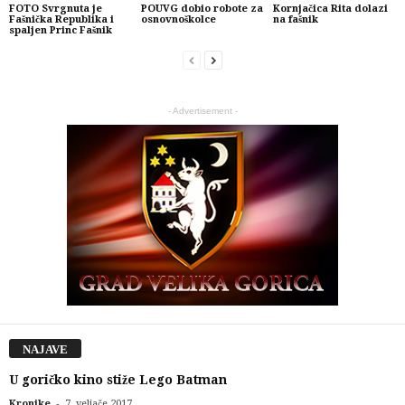
FOTO Svrgnuta je
POUVG dobio robote za
Kornjačica Rita dolazi
Fašnička Republika i
osnovnoškolce
na fašnik
spaljen Princ Fašnik
- Advertisement -
NAJAVE
U goričko kino stiže Lego Batman
-
Kronike
7. veljače 2017.