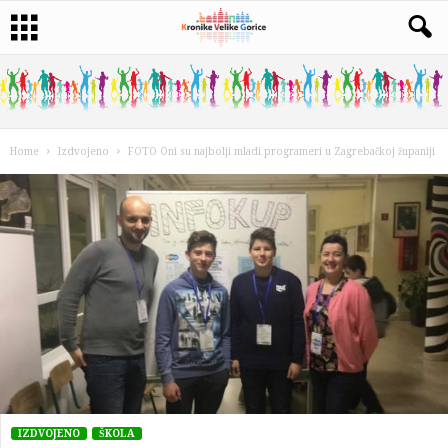
Home
Izdvojeno
FOTO Oni su najbolji mladi programeri u Zagrebačkoj županiji
IZDVOJENO
ŠKOLA