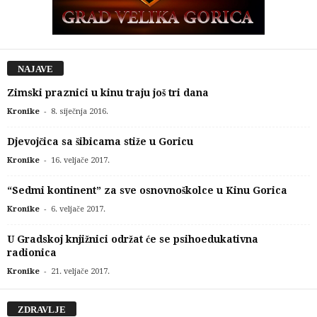
NAJAVE
Zimski praznici u kinu traju još tri dana
-
Kronike
8. siječnja 2016.
Djevojčica sa šibicama stiže u Goricu
-
Kronike
16. veljače 2017.
“Sedmi kontinent” za sve osnovnoškolce u Kinu Gorica
-
Kronike
6. veljače 2017.
U Gradskoj knjižnici održat će se psihoedukativna
radionica
-
Kronike
21. veljače 2017.
ZDRAVLJE