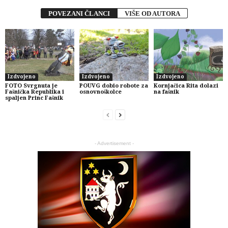
POVEZANI ČLANCI
VIŠE OD AUTORA
Izdvojeno
Izdvojeno
Izdvojeno
FOTO Svrgnuta je
POUVG dobio robote za
Kornjačica Rita dolazi
Fašnička Republika i
osnovnoškolce
na fašnik
spaljen Princ Fašnik
- Advertisement -