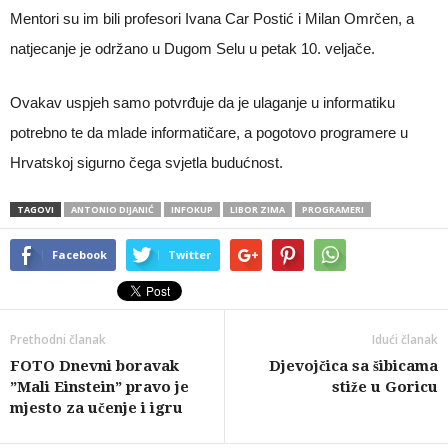
Mentori su im bili profesori Ivana Car Postić i Milan Omrčen, a
natjecanje je održano u Dugom Selu u petak 10. veljače.
Ovakav uspjeh samo potvrđuje da je ulaganje u informatiku
potrebno te da mlade informatičare, a pogotovo programere u
Hrvatskoj sigurno čega svjetla budućnost.
TAGOVI
ANTONIO DIJANIĆ
INFOKUP
LIBOR ZIMA
PROGRAMERI
Facebook
Twitter
Prethodni članak
Idući članak
FOTO Dnevni boravak
Djevojčica sa šibicama
”Mali Einstein” pravo je
stiže u Goricu
mjesto za učenje i igru