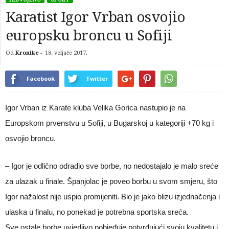
Karatist Igor Vrban osvojio
europsku broncu u Sofiji
Od
Kronike
-
18. veljače 2017.
Facebook
Twitter
Igor Vrban iz Karate kluba Velika Gorica nastupio je na
Europskom prvenstvu u Sofiji, u Bugarskoj u kategoriji +70 kg i
osvojio broncu.
– Igor je odlično odradio sve borbe, no nedostajalo je malo sreće
za ulazak u finale. Španjolac je poveo borbu u svom smjeru, što
Igor nažalost nije uspio promijeniti. Bio je jako blizu izjednačenja i
ulaska u finalu, no ponekad je potrebna sportska sreća.
Sve ostale borbe uvjerljivo pobjeđuje potvrđujući svoju kvalitetu i