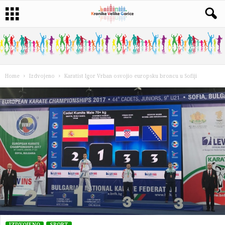
Home
Izdvojeno
Karatist Igor Vrban osvojio europsku broncu u Sofiji
IZDVOJENO
SPORT