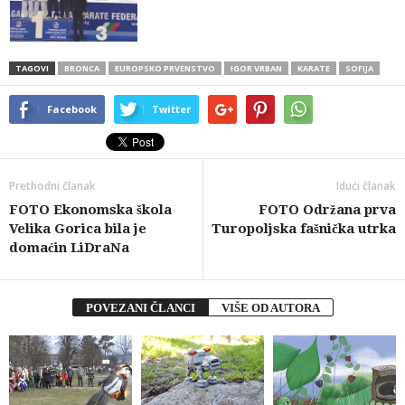
TAGOVI
BRONCA
EUROPSKO PRVENSTVO
IGOR VRBAN
KARATE
SOFIJA
Facebook
Twitter
Prethodni članak
Idući članak
FOTO Ekonomska škola
FOTO Održana prva
Velika Gorica bila je
Turopoljska fašnička utrka
domaćin LiDraNa
POVEZANI ČLANCI
VIŠE OD AUTORA