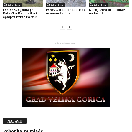
Izdvojeno
Izdvojeno
Izdvojeno
FOTO Svrgnuta je
POUVG dobio robote za
Kornjačica Rita dolazi
Fašnička Republika i
osnovnoškolce
na fašnik
spaljen Princ Fašnik
- Advertisement -
NAJAVE
Robotika za mlade