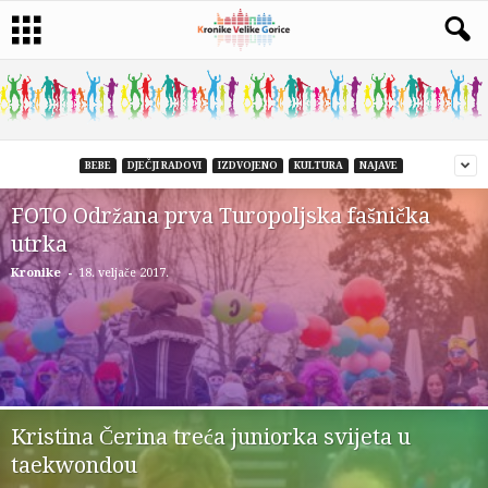
BEBE
DJEČJI RADOVI
IZDVOJENO
KULTURA
NAJAVE
FOTO Održana prva Turopoljska fašnička
utrka
-
Kronike
18. veljače 2017.
Kristina Čerina treća juniorka svijeta u
taekwondou