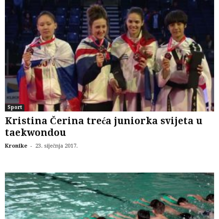
Sport
Kristina Čerina treća juniorka svijeta u
taekwondou
-
Kronike
23. siječnja 2017.