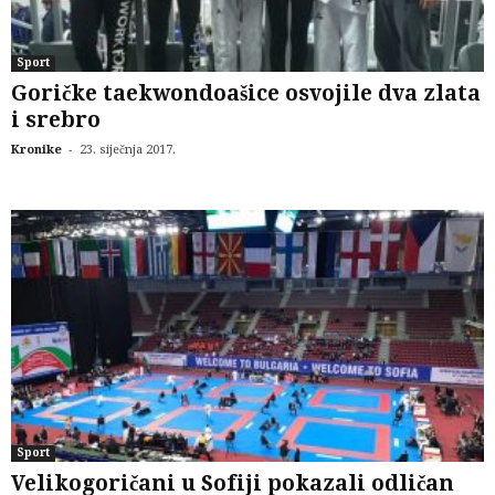
Sport
Goričke taekwondoašice osvojile dva zlata
i srebro
-
Kronike
23. siječnja 2017.
Sport
Velikogoričani u Sofiji pokazali odličan