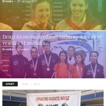
-
Kronike
23. siječnja 2017.
Drugi na međunarodnom turniru – kući su se
vratili s 11 medalja
-
Kronike
13. veljače 2017.
SPORT
Home
Sport