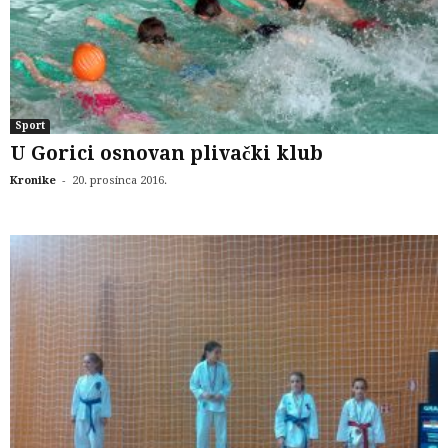
Sport
U Gorici osnovan plivački klub
-
Kronike
20. prosinca 2016.