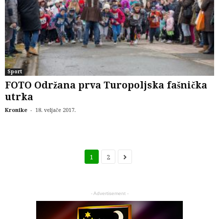
Sport
FOTO Održana prva Turopoljska fašnička
utrka
-
Kronike
18. veljače 2017.
1
2
- Advertisement -