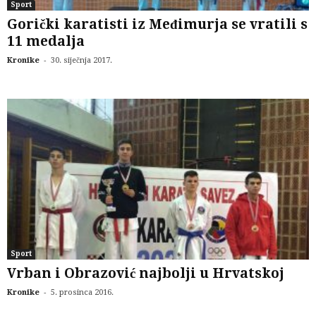
Sport
Gorički karatisti iz Međimurja se vratili s
11 medalja
-
Kronike
30. siječnja 2017.
Sport
Vrban i Obrazović najbolji u Hrvatskoj
-
Kronike
5. prosinca 2016.