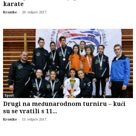
karate
-
Kronike
20. veljače 2017.
Sport
Drugi na međunarodnom turniru – kući
su se vratili s 11...
-
Kronike
13. veljače 2017.