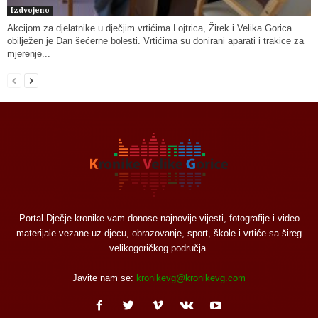
Izdvojeno
Akcijom za djelatnike u dječjim vrtićima Lojtrica, Žirek i Velika Gorica
obilježen je Dan šećerne bolesti. Vrtićima su donirani aparati i trakice za
mjerenje...
Portal Dječje kronike vam donose najnovije vijesti, fotografije i video
materijale vezane uz djecu, obrazovanje, sport, škole i vrtiće sa šireg
velikogoričkog područja.
Javite nam se:
kronikevg@kronikevg.com